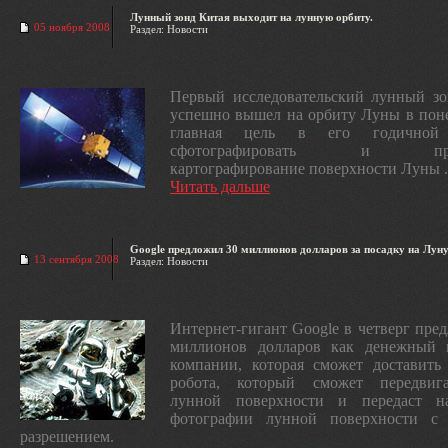
Лунный зонд Китая выходит на лунную орбиту.
05 ноября 2008
Раздел: Новости
Первый исследовательский лунный зо
успешно вышел на орбиту Луны в пон
главная цель в его годичной
сфотографировать и прои
картографирование поверхности Луны .
Читать дальше
Google предложил 30 миллионов долларов за посадку на Луну
13 сентября 2008
Раздел: Новости
Интернет-гигант Google в четверг пре
миллионов долларов как денежный 
компании, которая сможет доставить
робота, который сможет передвиг
лунной поверхности и передаст 
фотографии лунной поверхности с
разрешением.