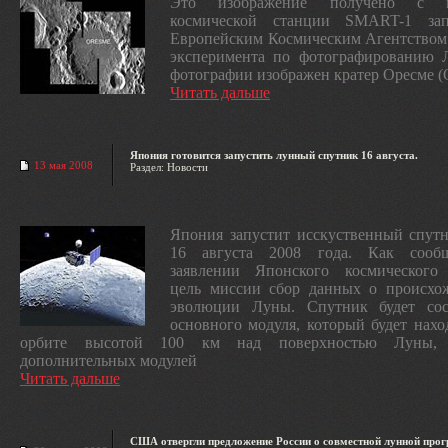
Это изображение получено с 
космической станции SMART-1 за
Европейским Космическим Агентством
эксперимента по фотографированию 
фотографии изображен кратер Оресме (
Читать дальше
Япония готовится запустить лунный спутник 16 августа.
13 мая 2008
Раздел: Новости
Япония запустит исскуственный спут
16 августа 2008 года. Как сооб
заявлении Японского космического 
цель миссии сбор данных о происхо
эволюции Луны. Спутник будет сос
основного модуля, который будет нахо
орбите высотой 100 км над поверхностью Луны,
дополнительных модулей
Читать дальше
США отвергли предложение России о совместной лунной прог