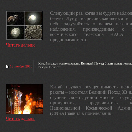
Следующий раз, когда вы будете наблюда
белую Луну, вырисовывающеюся в 
небе, задумайтесь о вашем везени
наблюдения, произведенные с 
космического телескопа НАСА - 
предполагают, что
Читать дальше
Китай может исспользовать Великий Поход 3 для прилунения.
12 ноября 2008
Раздел: Новости
Китай изучает осуществимость испол
ракеты – носителя Великий Поход 3B д
ступени своей лунной миссии - осущ
прилунения, представитель ки
Национальной Космической Админ
(CNSA) заявил в понедельник.
Читать дальше