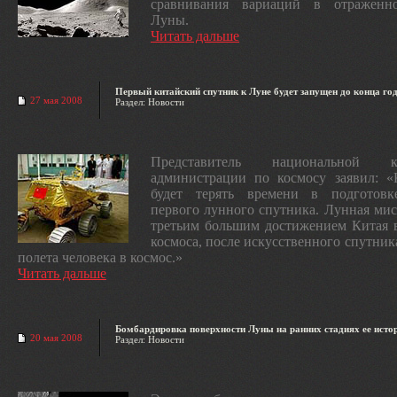
сравнивания вариаций в отраженн
Луны.
Читать дальше
Первый китайский спутник к Луне будет запущен до конца год
27 мая 2008
Раздел: Новости
Представитель национальной ки
администрации по космосу заявил: «
будет терять времени в подготовк
первого лунного спутника. Лунная мис
третьим большим достижением Китая 
космоса, после искусственного спутник
полета человека в космос.»
Читать дальше
Бомбардировка поверхности Луны на ранних стадиях ее исто
20 мая 2008
Раздел: Новости