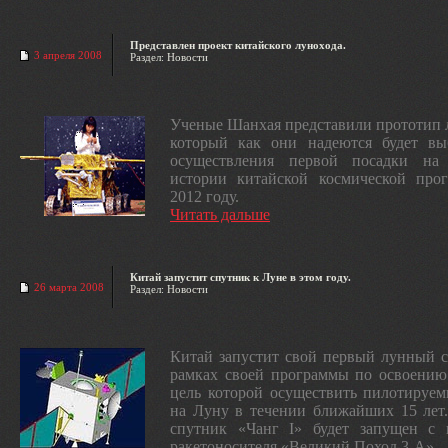
Представлен проект китайского лунохода.
3 апреля 2008
Раздел: Новости
Ученые Шанхая представили прототип 
который как они надеются будет вы
осуществления первой посадки н
истории китайской космической про
2012 году.
Читать дальше
Китай запустит спутник к Луне в этом году.
26 марта 2008
Раздел: Новости
Китай запустит свой первый лунный 
рамках своей программы по освоению
цель которой осуществить пилотируе
на Луну в течении ближайших 15 лет
спутник «Чанг I» будет запущен с
ракетоносителя «Великий Поход 3-А».