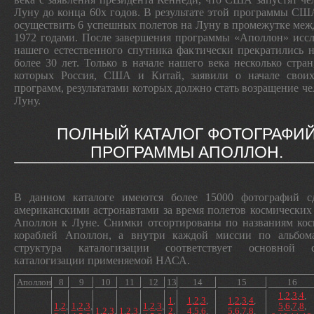
Луну до конца 60х годов. В результате этой программы СШ
осуществить 6 успешных полетов на Луну в промежутке меж
1972 годами. После завершения программы «Аполлон» исс
нашего естественного спутника фактически прекратились 
более 30 лет. Только в начале нашего века несколько стран
которых Россия, США и Китай, заявили о начале свои
программ, результатами которых должно стать возращение че
Луну.
ПОЛНЫЙ КАТАЛОГ ФОТОГРАФИ
ПРОГРАММЫ АПОЛЛОН.
В данном каталоге имеются более 15000 фотографий с
американскими астронавтами за время полетов космических
Аполлон к Луне. Снимки отсортированы по названиям кос
кораблей Аполлон, а внутри каждой миссии по альбома
структура каталогизации соответствует основной с
каталогизации применяемой НАСА.
Аполлон
8
9
10
11
12
13
14
15
16
1
,
2
,
3
,
4
,
1
,
1
,
2
,
3
,
1
,
2
,
3
,
4
,
1
,
2
,
1
,
2
,
3
,
1
,
2
,
3
,
5
,
6
,
7
,
8
,
1
,
2
,
3
,
1
,
2
,
3
,
2
,
4
,
5
,
6
,
5
,
6
,
7
,
8
,