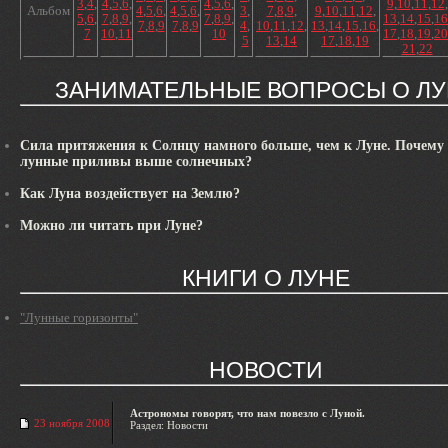
3
,
4
,
4
,
5
,
6
,
4
,
5
,
6
,
9
,
10
,
11
,
12
,
Альбом
4
,
5
,
6
,
4
,
5
,
6
,
3
,
7
,
8
,
9
,
9
,
10
,
11
,
12
,
5
,
6
,
7
,
8
,
9
,
7
,
8
,
9
,
13
,
14
,
15
,
16
7
,
8
,
9
7
,
8
,
9
4
,
10
,
11
,
12
,
13
,
14
,
15
,
16
,
7
10
,
11
10
17
,
18
,
19
,
20
5
13
,
14
17
,
18
,
19
21
,
22
ЗАНИМАТЕЛЬНЫЕ ВОПРОСЫ О ЛУ
Сила притяжения к Солнцу намного больше, чем к Луне. Почему
лунные приливы выше солнечных?
Как Луна воздействует на Землю?
Можно ли читать при Луне?
КНИГИ О ЛУНЕ
"Лунные горизонты"
НОВОСТИ
Астрономы говорят, что нам повезло с Луной.
23 ноября 2008
Раздел: Новости