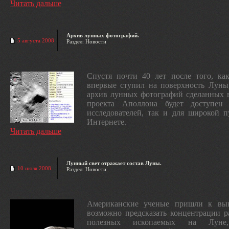
Читать дальше
Архив лунных фотографий.
5 августа 2008
Раздел: Новости
Спустя почти 40 лет после того, ка
впервые ступил на поверхность Луны
архив лунных фотографий сделанных 
проекта Аполлона будет доступен
исследователей, так и для широкой 
Интернете.
Читать дальше
Лунный свет отражает состав Луны.
10 июля 2008
Раздел: Новости
Американские ученые пришли к выв
возможно предсказать концентрации 
полезных ископаемых на Луне