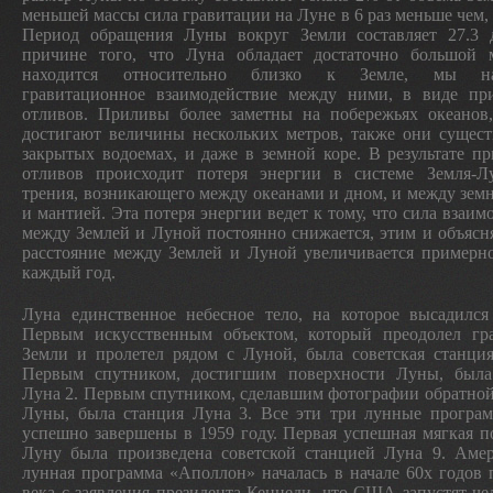
меньшей массы сила гравитации на Луне в 6 раз меньше чем, 
Период обращения Луны вокруг Земли составляет 27.3 
причине того, что Луна обладает достаточно большой 
находится относительно близко к Земле, мы на
гравитационное взаимодействие между ними, в виде пр
отливов. Приливы более заметны на побережьях океанов,
достигают величины нескольких метров, также они сущес
закрытых водоемах, и даже в земной коре. В результате п
отливов происходит потеря энергии в системе Земля-Лу
трения, возникающего между океанами и дном, и между зем
и мантией. Эта потеря энергии ведет к тому, что сила взаим
между Землей и Луной постоянно снижается, этим и объясня
расстояние между Землей и Луной увеличивается примерн
каждый год.
Луна единственное небесное тело, на которое высадился
Первым искусственным объектом, который преодолел гр
Земли и пролетел рядом с Луной, была советская станци
Первым спутником, достигшим поверхности Луны, была
Луна 2. Первым спутником, сделавшим фотографии обратно
Луны, была станция Луна 3. Все эти три лунные програ
успешно завершены в 1959 году. Первая успешная мягкая п
Луну была произведена советской станцией Луна 9. Амер
лунная программа «Аполлон» началась в начале 60х годов
века с заявления президента Кеннеди, что США запустят че