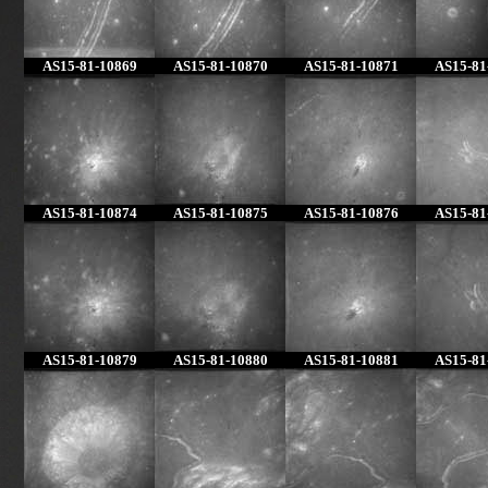
AS15-81-10869
AS15-81-10870
AS15-81-10871
AS15-81
AS15-81-10874
AS15-81-10875
AS15-81-10876
AS15-81
AS15-81-10879
AS15-81-10880
AS15-81-10881
AS15-81