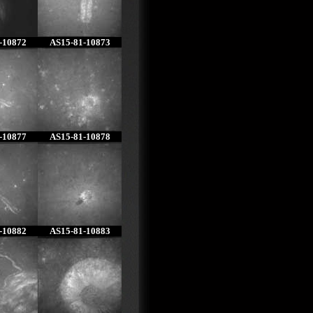
-10872
AS15-81-10873
-10877
AS15-81-10878
-10882
AS15-81-10883