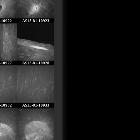
-10922
AS15-81-10923
-10927
AS15-81-10928
-10932
AS15-81-10933