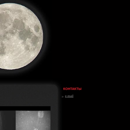
КОНТАКТЫ
e-mail