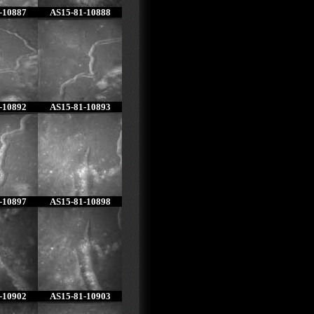
-10887
AS15-81-10888
-10892
AS15-81-10893
-10897
AS15-81-10898
-10902
AS15-81-10903