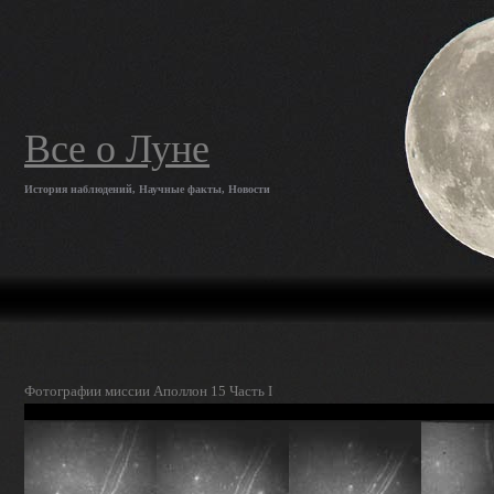
Все о Луне
История наблюдений, Научные факты, Новости
Фотографии миссии Аполлон 15 Часть I