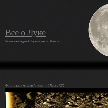
Все о Луне
История наблюдений, Научные факты, Новости
Фотографии миссии Аполлон 16 Часть XIX