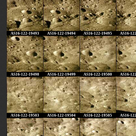
AS16-122-19493
AS16-122-19494
AS16-122-19495
AS16-12
AS16-122-19498
AS16-122-19499
AS16-122-19500
AS16-12
AS16-122-19503
AS16-122-19504
AS16-122-19505
AS16-12