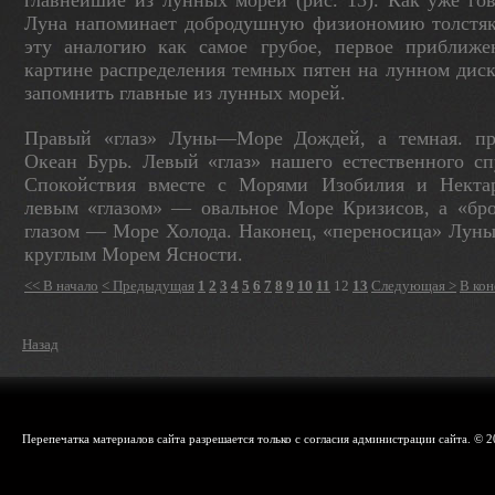
главнейшие из лунных морей (рис. 13). Как уже гов
Луна напоминает добродуш­ную физиономию толстяк
эту аналогию как самое грубое, первое приближ
картине рас­пределения темных пятен на лунном диске
запомнить главные из лунных морей.
Правый «глаз» Луны—Море Дождей, а темная. п
Океан Бурь. Левый «глаз» нашего естественно­го 
Спокойствия вместе с Морями Изоби­лия и Некта
левым «глазом» — овальное Мо­ре Кризисов, а «бр
глазом — Море Холода. Наконец, «переносица» Луны
круглым Мо­рем Ясности.
<< В начало
< Предыдущая
1
2
3
4
5
6
7
8
9
10
11
12
13
Следующая >
В кон
Назад
Перепечатка материалов сайта разрешается только с согласия администрации сайта. © 2