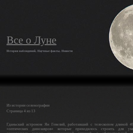
Все о Луне
История наблюдений, Научные факты, Новости
Из истории селенографии
Страница 4 из 13
Гданьский астроном Ян Гевелий, работавший с телеско­пом длиной 49
«оптических динозавров» которые приходилось строить для уме