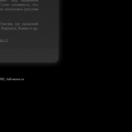
книге под названием
Стоит упомя­нуть, что
ых печатались рисунки
евелия, где гданьекий
 Карпаты, Кавказ и др.
ец >>
002, full-moon.ru