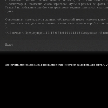
создаваемых весьма несовершенной оптикой, в обсто­ятельной 
"Селенография", поместил много зарисовок Луны в разных ее фазах. 
Гевелий но избежание ошибок сам гравировал медные пластинки, с котор
Луны.
Современная номенклатура лунных образований имеет истоком книгу Г
астроном впервые дал наименование некоторым из лунных гор (Апеннины,
).
<< В начало
< Предыдущая
1
2
3
4
5
6
7
8
9
10
11
12
13
Следующая >
В кон
Назад
Перепечатка материалов сайта разрешается только с согласия администрации сайта. © 2