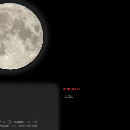
КОНТАКТЫ
e-mail
 м (!), одним из тех
ньшения искаже­ний,