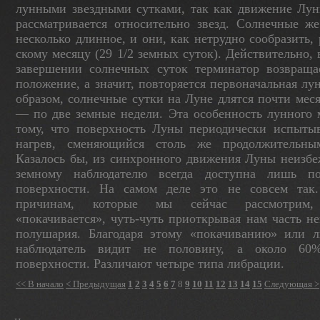
лунными звездными сутками, так как движение Лун
рассматривается относительно звезд. Солнечные ж
несколько длинное, и они, как нетрудно сообразить,
скому месяцу (29 1/2 земных суток). Действительно, 
завершении солнечных суток терминатор возвра­ща
положение, а значит, повторяется перво­начальная лу
образом, солнечные сутки на Луне длятся почти меся
— по две зем­ные недели. Эта особенность лунного 
то­му, что поверхность Луны периодически испытыв
нагрев, сменяющийся столь же продолжительны
Казалось бы, из синхронного движения Луны неизбеж
земному наблюдателю всегда доступна лишь п
поверхности. На самом деле это не совсем так
причинам, которые мы сейчас рассмот­рим
«покачивается», чуть-чуть приоткрывая нам часть н
полушария. Благодаря этому «покачиванию» или 
наблюдатель ви­дит не половину, а около 60
поверхности. Различают четыре типа либрации.
<< В начало
< Предыдущая
1
2
3
4
5
6
7
8
9
10
11
12
13
14
15
Следующая >