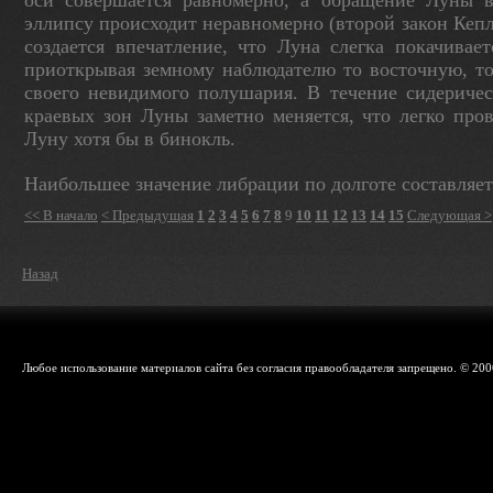
оси совершается равномерно, а обращение Луны 
эллипсу происходит неравномерно (второй закон Кепле
создается впечатление, что Луна слегка покачивает
приоткрывая земному наблюдателю то восточную, то 
своего невидимого полушария. В течение си­деричес
краевых зон Луны заметно меня­ется, что легко про
Луну хотя бы в би­нокль.
Наибольшее значение либрации по долготе составляет 
<< В начало
< Предыдущая
1
2
3
4
5
6
7
8
9
10
11
12
13
14
15
Следующая >
Назад
Любое использование материалов сайта без согласия правообладателя запрещено. © 200