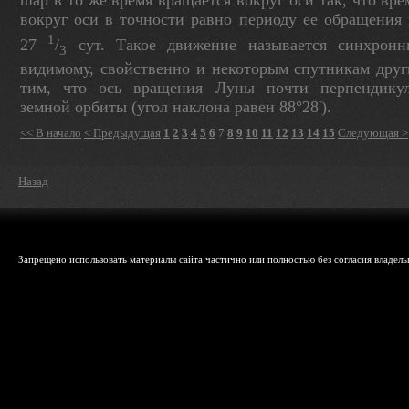
шар в то же время вращается вокруг оси так, что вр
вокруг оси в точности равно пери­оду ее обращения
1
27
/
cyт. Такое дви­жение называется синхронн
3
видимому, свойственно и некоторым спутникам други
тим, что ось вращения Луны почти перпендикуля
земной орбиты (угол наклона равен 88°28').
<< В начало
< Предыдущая
1
2
3
4
5
6
7
8
9
10
11
12
13
14
15
Следующая >
Назад
Запрещено использовать материалы сайта частично или полностью без согласия владельц