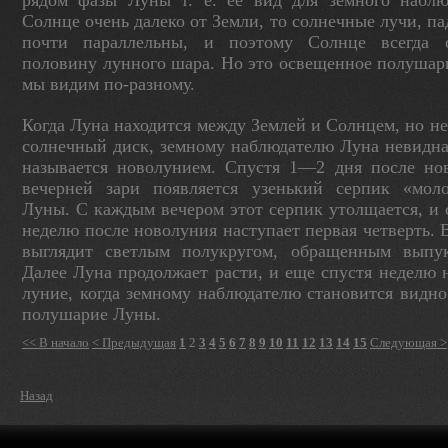
рядом фазы Лу­ны т. е. ее вид для земного на­блю
Солнце очень далеко от Земли, то сол­нечные лучи, п
почти параллельны, и поэ­тому Солнце всегда 
половину лунного ша­ра. Но это освещенное полушар
мы видим по-разному.
Когда Луна находится между Землей и Солнцем, но не
солнечный диск, земному наблюдателю Луна невидна
называется новолунием. Спустя 1—2 дня после но
вечерней зари появляется узенький серпик «мол
Луны. С каждым вечером этот серпик утолщается, и 
неделю после новолуния наступает первая четверть. 
выглядит светлым полу­кругом, обращенным выпу
Далее Луна продолжает расти, и еще спустя неделю 
луние, когда земному наблюдателю становится видно
полушарие Луны.
<< В начало
< Предыдущая
1
2
3
4
5
6
7
8
9
10
11
12
13
14
15
Следующая >
Назад