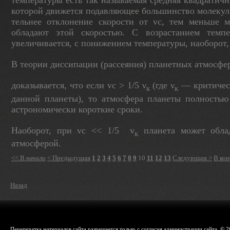
температуры есть так называемая средняя квадратична
которой движет­ся подавляющее большинство молекул 
тельнее отклонение скорости от vc, тем меньше мо
обладают этой скоростью. С возрастанием темпе
увеличивается, с понижением температуры, наоборот,
В теории диссипации (рассеяния) планетных атмосфе
доказывается, что если vc > 1/5 ν
(где ν
— крити­чес
к
к
данной планеты), то атмосфера планеты полностью 
астрономически короткие сроки.
Наоборот, при vc << 1/5
v
планета может облад
к
атмосферой.
<< В начало
< Предыдущая
1
2
3
4
5
6
7
8
9
10
11
12
13
Следующая >
В кон
Назад
Перепечатка материалов сайта разрешается только с согласия администрации сайта. © 2