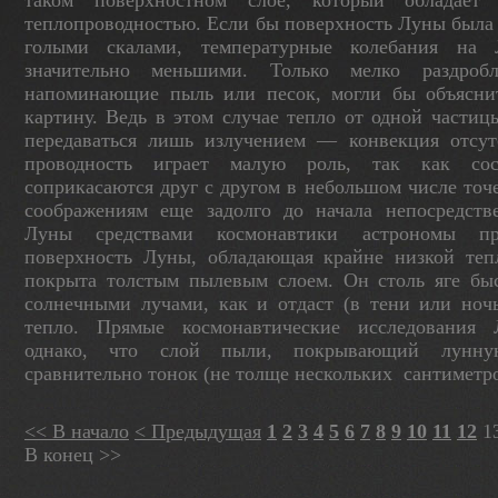
таком поверхностном слое, который обладает
теплопроводностью. Если бы поверхность Луны была
голыми скалами, температур­ные колебания н
значительно меньшими. Только мелко раздроб
напоминающие пыль или песок, могли бы объясни
картину. Ведь в этом случае тепло от одной частиц
переда­ваться лишь излучением — конвекция отсутс
проводность играет малую роль, так как сос
соприкасаются друг с другом в небольшом числе точ
соображениям еще задолго до начала непо­средств
Луны средствами космонавтики астрономы пре
поверхность Луны, обладаю­щая крайне низкой теп
покрыта толстым пылевым слоем. Он столь яге быс
солнечны­ми лучами, как и отдаст (в тени или ноч
тепло. Прямые космонавтические исследования 
однако, что слой пыли, покрывающий лунную
сравнительно тонок (не толще нескольких
сантиметро
<< В начало
< Предыдущая
1
2
3
4
5
6
7
8
9
10
11
12
1
В конец >>