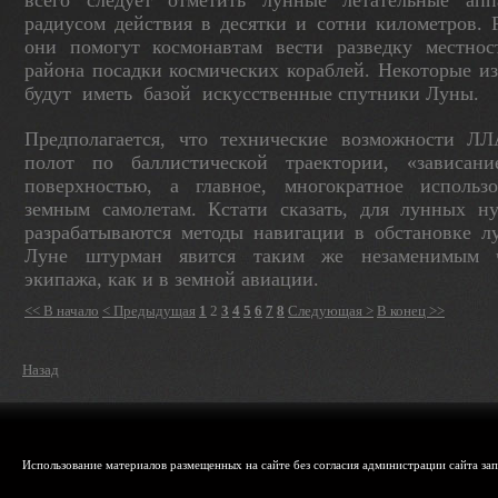
всего следует отметить лунные летатель­ные ап
радиусом действия в десятки и сотни километров. 
они помогут космонавтам вести разведку местнос
района посадки космических кораблей. Некоторые из
бу­дут
иметь
базой
искусственные спутники Луны.
Предполагается, что технические возможности Л
полот по баллистической траектории, «зави­сан
поверхностью, а главное, многократное использ
земным самолетам. Кстати ска­зать, для лунных н
разрабатываются методы навигации в обстановке л
Луне штурман явится таким же незаменимым ч
экипажа, как и в земной авиации.
<< В начало
< Предыдущая
1
2
3
4
5
6
7
8
Следующая >
В конец >>
Назад
Использование материалов размещенных на сайте без согласия администрации сайта зап