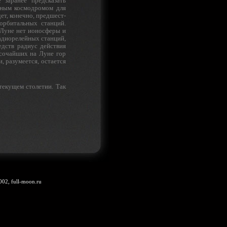
 заранее предсказать
­ным космодромом для
ет, конечно, предшест­
орбитальных станций.
 Луне нет ионосферы и
радиорелейных станций,
едств радиус действия
ысочайших на Луне гор
, разумеется, остается
текущем столетии. Так
002, full-moon.ru