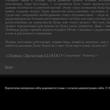
«лунной» науки и особые черты развития лунной техники, которые
невозможно. Одно бесспорно — со временем Луна станет промежуточ
дальних полетов но Солнечной систе­ме. Этому этапу в освоении Луны буд
вовать создание вокруг Луны множества искусственных спутников и 
Среди них совершенно необходимыми станут спутники связи — ведь на
радиопередачи на большие расстояния могут вестись или через систему 
распо­ложенных на поверхности Луны, или «через космос». Без этих ср
лунных передатчиков (для приема на Луне) очень ограничен. Даже с в
Лейбница радиус прямой видимости равен 180 км. Сказанное о радиосвязи
в силе и для лунного телевидения.
Первые постоянно работающие лунные базы, появятся, вероятно, еще в 
начнется заселение Луны. Какой же станет Луна через сотни, тысячи лет?
<< В начало
< Предыдущая
1
2
3
4
5
6
7
8
Следующая >
В конец >>
Назад
Перепечатка материалов сайта разрешается только с согласия администрации сайта. © 2