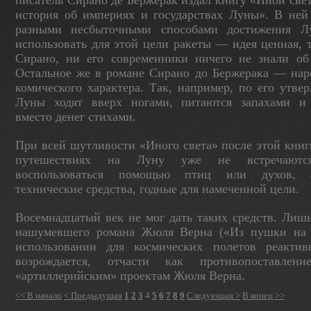
писатель Сирано де Бержерак издал книгу «Иной све
история об империях и государствах Луны». В ней 
разными несбыточ­ными способами достижения Лу
использо­вать для этой цели ракеты — идея ценная, 
Сирано, ни его современники ничего не знали об
Остальное же в романе Сирано до Бержерака — на
комического характера. Так, например, по его утве
Луны ходят вверх ногами, пи­таются запахами и
вместо денег стихами.
При всей шутливости «Иного света» после этой книг
путешествиях на Луну уже не встречаются
воспользоваться помощью птиц или духов, 
технические средства, годные для намечен­ной цели.
Восемнадцатый век не мог дать таких средств. Лишь
нашумевшего романа Жюля Верна («Из пушки на 
использовании для космических полетов реактив
возрождается, отчасти как противо­поставлен
«артиллерийским» проектам Жюля Верна.
<< В начало
< Предыдущая
1
2
3
4
5
6
7
8
9
Следующая >
В конец >>