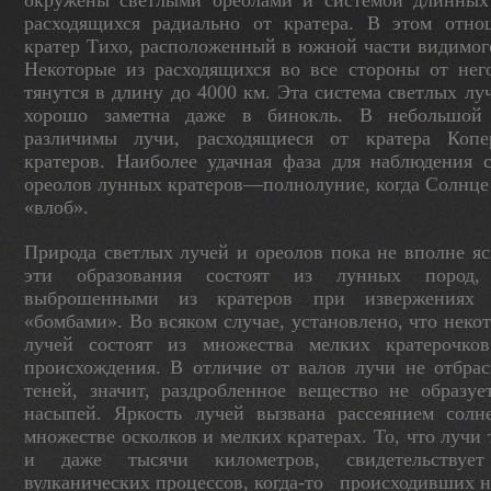
окружены светлыми ореолами и системой длинных
расходящихся радиально от кра­тера. В этом отн
кратер Тихо, расположен­ный в южной части видимог
Некоторые из расходящихся во все стороны от нег
тянут­ся в длину до 4000 км. Эта система светлых лу
хорошо заметна даже в бинокль. В небольшой т
различимы лучи, расходящиеся от кратера Ко­п
кратеров. Наиболее удачная фаза для на­блюдения 
ореолов лунных кратеров—пол­нолуние, когда Солнце
«влоб».
Природа светлых лучей и ореолов пока не вполне яс
эти образования состоят из лунных пород, 
выброшенными из кратеров при изверже­ниях 
«бомбами». Во всяком случае, уста­новлено, что неко
лучей состоят из мно­жества мелких кратерочков
происхождения. В отличие от валов лучи не отбра
теней, значит, раздробленное вещество не образует
насыпей. Яркость лучей вызвана рассеянием солне
множестве осколков и мелких кратерах. То, что лучи 
и даже тысячи километров, свидетельству
вулканических процессов, когда-то
происходивших н