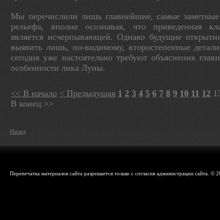
Мы перечислили лишь главнейшие, самые заметны
рельефа, вполне осознавая, что приведен­ная к
является исчерпывающей. Однако будущие открыти
выявить лишь, по-види­мому, второстепенные детали
сегодня уже настоятельно требуют объяснения главн
особенности лика Луны.
<< В начало
< Предыдущая
1
2
3
4
5
6
7
8
9
10
11
12
1
В конец >>
Назад
Перепечатка материалов сайта разрешается только с согласия администрации сайта. © 2