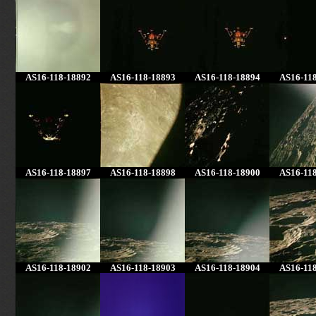
AS16-118-18892
AS16-118-18893
AS16-118-18894
AS16-11
AS16-118-18897
AS16-118-18898
AS16-118-18900
AS16-11
AS16-118-18902
AS16-118-18903
AS16-118-18904
AS16-11