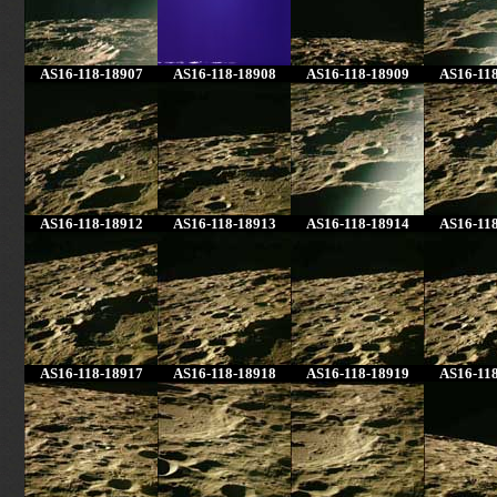
AS16-118-18907
AS16-118-18908
AS16-118-18909
AS16-11
AS16-118-18912
AS16-118-18913
AS16-118-18914
AS16-11
AS16-118-18917
AS16-118-18918
AS16-118-18919
AS16-11