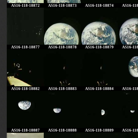
AS16-118-18872
AS16-118-18873
AS16-118-18874
AS16-11
AS16-118-18877
AS16-118-18878
AS16-118-18879
AS16-11
AS16-118-18882
AS16-118-18883
AS16-118-18884
AS16-11
AS16-118-18887
AS16-118-18888
AS16-118-18889
AS16-11