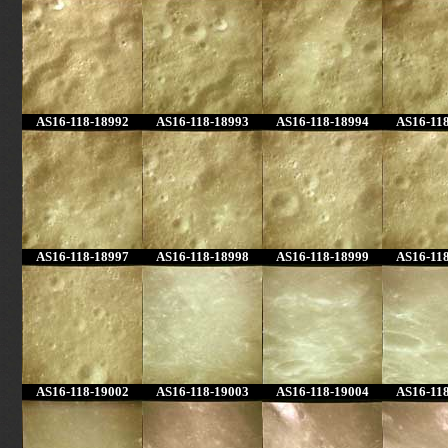
AS16-118-18992
AS16-118-18993
AS16-118-18994
AS16-11
AS16-118-18997
AS16-118-18998
AS16-118-18999
AS16-11
AS16-118-19002
AS16-118-19003
AS16-118-19004
AS16-11