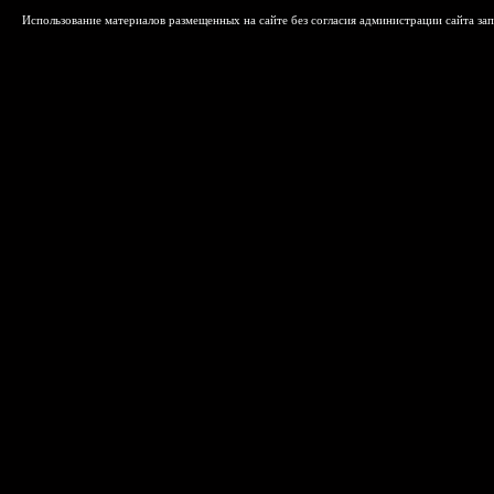
Использование материалов размещенных на сайте без согласия администрации сайта зап