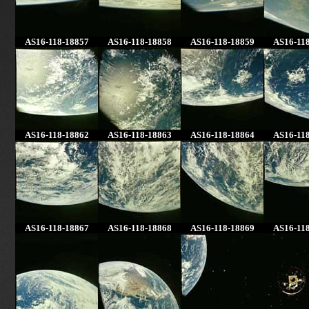
AS16-118-18857
AS16-118-18858
AS16-118-18859
AS16-11
AS16-118-18862
AS16-118-18863
AS16-118-18864
AS16-11
AS16-118-18867
AS16-118-18868
AS16-118-18869
AS16-11