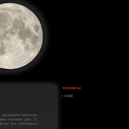
КОНТАКТЫ
e-mail
ы предлагаем читателю
ми «лунами» (рис. 7).
йство лун пополнится