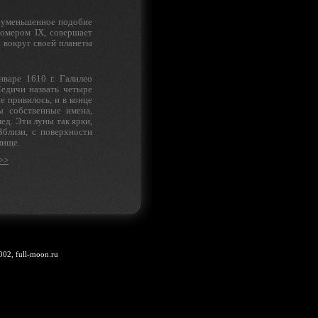
т уменьшенное подобие
номером IX, совершает
 вокруг своей планеты
варе 1610 г. Галилео
Медичи назвать четыре
 привилось, и в конце
ы собственные имена,
д. Эти луны так яр­ки,
близи, с поверхности
лище.
>>
002, full-moon.ru