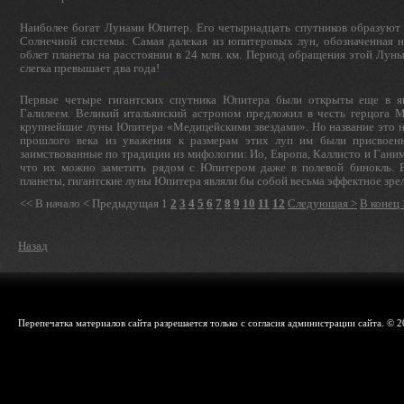
Наиболее богат Лунами Юпитер. Его четырнадцать спут­ников образую
Солнечной системы. Самая далекая из юпитеровых лун, обозначенная 
облет планеты на расстоянии в 24 млн. км. Период обращения этой Луны
слегка превышает два года!
Первые четыре гигантских спутника Юпитера были открыты еще в ян
Галилеем. Великий итальянский астроном предложил в честь герцога 
крупнейшие луны Юпитера «Медицейскими звездами». Но название это не
прошлого века из уважения к размерам этих луп им были присвоен
заимствованные по традиции из мифо­логии: Ио, Европа, Каллисто и Ганиме
что их можно заметить рядом с Юпитером даже в по­левой бинокль. В
планеты, гигантские луны Юпитера являли бы собой весьма эффектное зре­
<< В начало
< Предыдущая
1
2
3
4
5
6
7
8
9
10
11
12
Следующая >
В конец 
Назад
Перепечатка материалов сайта разрешается только с согласия администрации сайта. © 2