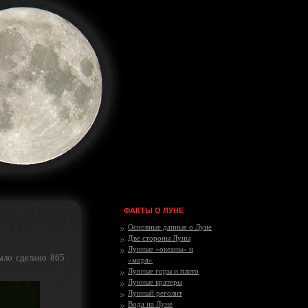
ФАКТЫ О ЛУНЕ
Основные данные о Луне
Две стороны Луны
Лунные «океаны» и
ыло сделано 865
«моря»
Лунные горы и плато
Лунные кратеры
Лунный реголит
Вода на Луне