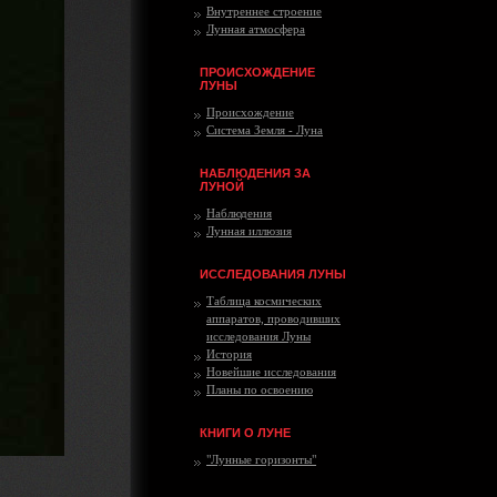
Внутреннее строение
Лунная атмосфера
ПРОИСХОЖДЕНИЕ
ЛУНЫ
Происхождение
Система Земля - Луна
НАБЛЮДЕНИЯ ЗА
ЛУНОЙ
Наблюдения
Лунная иллюзия
ИССЛЕДОВАНИЯ ЛУНЫ
Таблица космических
аппаратов, проводивших
исследования Луны
История
Новейшие исследования
Планы по освоению
КНИГИ О ЛУНЕ
"Лунные горизонты"