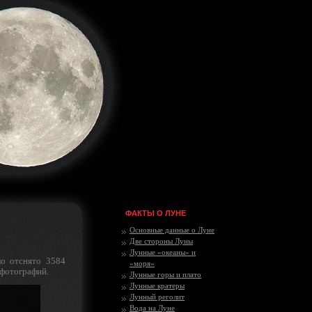
ФАКТЫ О ЛУНЕ
Основные данные о Луне
Две стороны Луны
Лунные «океаны» и
о отснято 3584
«моря»
 фотографий.
Лунные горы и плато
Лунные кратеры
Лунный реголит
Вода на Луне