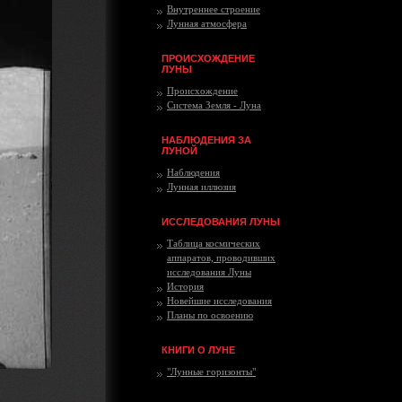
Внутреннее строение
Лунная атмосфера
ПРОИСХОЖДЕНИЕ
ЛУНЫ
Происхождение
Система Земля - Луна
НАБЛЮДЕНИЯ ЗА
ЛУНОЙ
Наблюдения
Лунная иллюзия
ИССЛЕДОВАНИЯ ЛУНЫ
Таблица космических
аппаратов, проводивших
исследования Луны
История
Новейшие исследования
Планы по освоению
КНИГИ О ЛУНЕ
"Лунные горизонты"