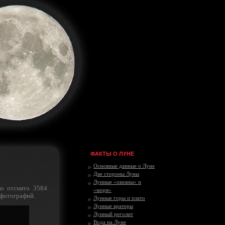
ФАКТЫ О ЛУНЕ
Основные данные о Луне
Две стороны Луны
Лунные «океаны» и
о отснято 3584
«моря»
 фотографий.
Лунные горы и плато
Лунные кратеры
Лунный реголит
Вода на Луне