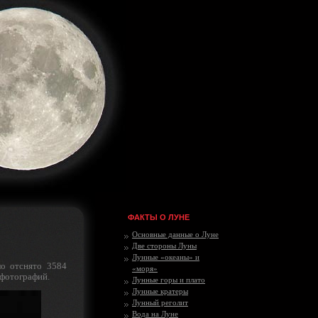
ФАКТЫ О ЛУНЕ
Основные данные о Луне
Две стороны Луны
Лунные «океаны» и
о отснято 3584
«моря»
 фотографий.
Лунные горы и плато
Лунные кратеры
Лунный реголит
Вода на Луне