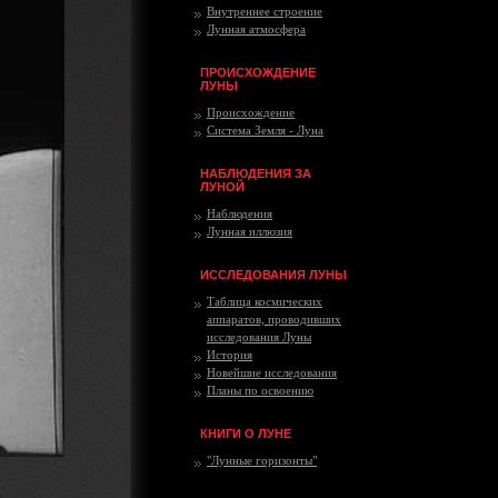
Внутреннее строение
Лунная атмосфера
ПРОИСХОЖДЕНИЕ
ЛУНЫ
Происхождение
Система Земля - Луна
НАБЛЮДЕНИЯ ЗА
ЛУНОЙ
Наблюдения
Лунная иллюзия
ИССЛЕДОВАНИЯ ЛУНЫ
Таблица космических
аппаратов, проводивших
исследования Луны
История
Новейшие исследования
Планы по освоению
КНИГИ О ЛУНЕ
"Лунные горизонты"