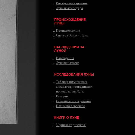
Внутреннее строение
Лунная атмосфера
ПРОИСХОЖДЕНИЕ
ЛУНЫ
Происхождение
Система Земля - Луна
НАБЛЮДЕНИЯ ЗА
ЛУНОЙ
Наблюдения
Лунная иллюзия
ИССЛЕДОВАНИЯ ЛУНЫ
Таблица космических
аппаратов, проводивших
исследования Луны
История
Новейшие исследования
Планы по освоению
КНИГИ О ЛУНЕ
"Лунные горизонты"