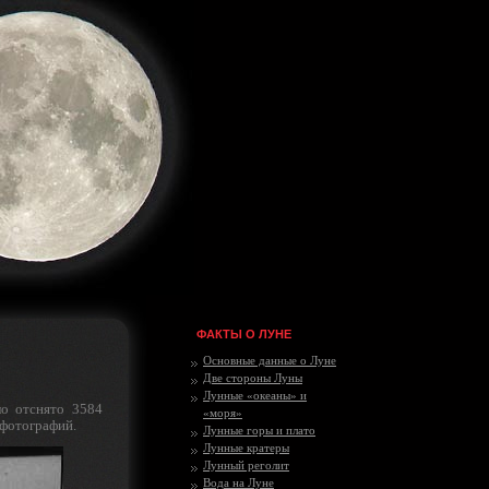
ФАКТЫ О ЛУНЕ
Основные данные о Луне
Две стороны Луны
Лунные «океаны» и
о отснято 3584
«моря»
 фотографий.
Лунные горы и плато
Лунные кратеры
Лунный реголит
Вода на Луне