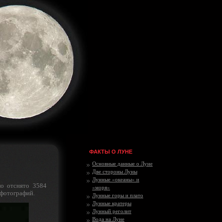
ФАКТЫ О ЛУНЕ
Основные данные о Луне
Две стороны Луны
Лунные «океаны» и
о отснято 3584
«моря»
 фотографий.
Лунные горы и плато
Лунные кратеры
Лунный реголит
Вода на Луне