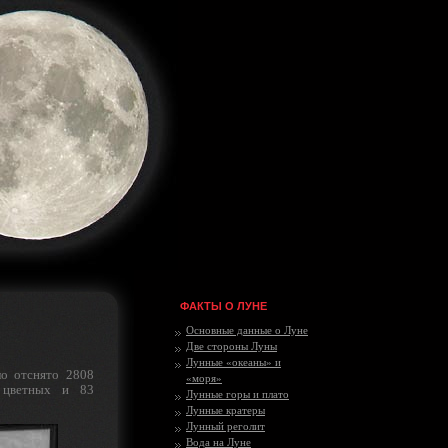
ФАКТЫ О ЛУНЕ
Основные данные о Луне
Две стороны Луны
Лунные «океаны» и
о отснято 2808
«моря»
 цветных и 83
Лунные горы и плато
Лунные кратеры
Лунный реголит
Вода на Луне