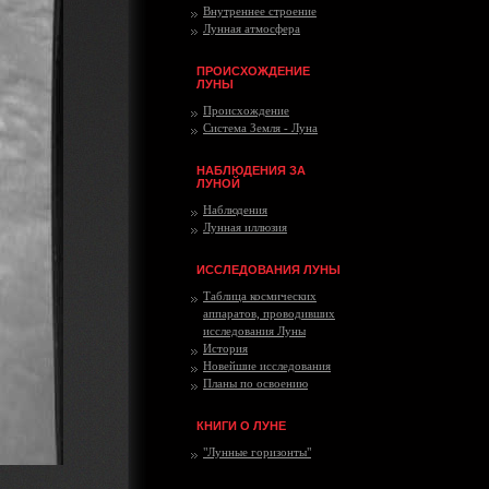
Внутреннее строение
Лунная атмосфера
ПРОИСХОЖДЕНИЕ
ЛУНЫ
Происхождение
Система Земля - Луна
НАБЛЮДЕНИЯ ЗА
ЛУНОЙ
Наблюдения
Лунная иллюзия
ИССЛЕДОВАНИЯ ЛУНЫ
Таблица космических
аппаратов, проводивших
исследования Луны
История
Новейшие исследования
Планы по освоению
КНИГИ О ЛУНЕ
"Лунные горизонты"