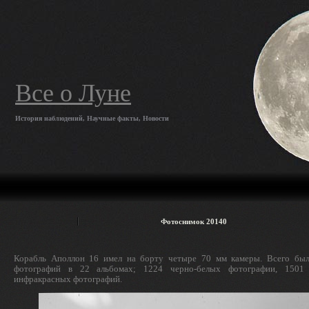
Все о Луне
История наблюдений, Научные факты, Новости
Фотоснимок 20140
Корабль Аполлон 16 имел на борту четыре 70 мм камеры. Всего был
фотографий в 22 альбомах; 1224 черно-белых фотографии, 1501
инфракрасных фотографий.