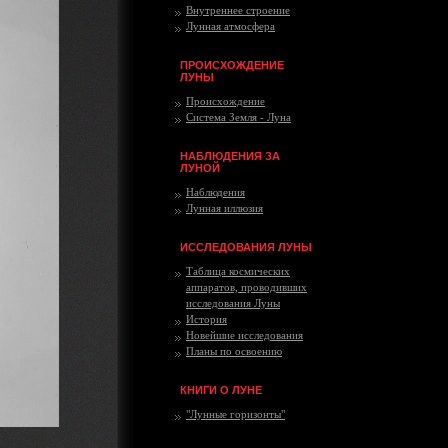
Внутреннее строение
Лунная атмосфера
ПРОИСХОЖДЕНИЕ
ЛУНЫ
Происхождение
Система Земля - Луна
НАБЛЮДЕНИЯ ЗА
ЛУНОЙ
Наблюдения
Лунная иллюзия
ИССЛЕДОВАНИЯ ЛУНЫ
Таблица космических
аппаратов, проводивших
исследования Луны
История
Новейшие исследования
Планы по освоению
КНИГИ О ЛУНЕ
"Лунные горизонты"