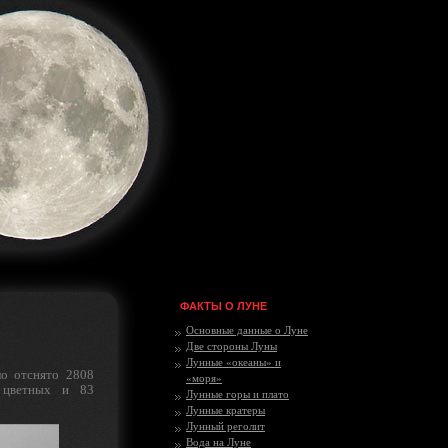
ФАКТЫ О ЛУНЕ
Основные данные о Луне
Две стороны Луны
Лунные «океаны» и
о отснято 2808
«моря»
 цветных и 83
Лунные горы и плато
Лунные кратеры
Лунный реголит
Вода на Луне