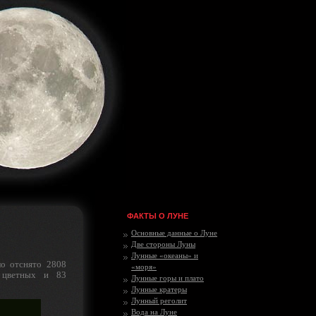
ФАКТЫ О ЛУНЕ
Основные данные о Луне
Две стороны Луны
Лунные «океаны» и
о отснято 2808
«моря»
 цветных и 83
Лунные горы и плато
Лунные кратеры
Лунный реголит
Вода на Луне