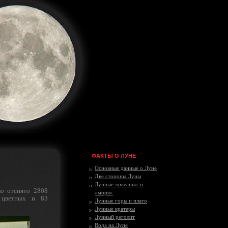
ФАКТЫ О ЛУНЕ
Основные данные о Луне
Две стороны Луны
Лунные «океаны» и
о отснято 2808
«моря»
 цветных и 83
Лунные горы и плато
Лунные кратеры
Лунный реголит
Вода на Луне