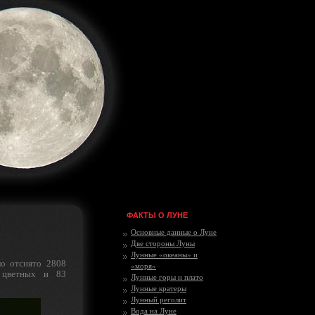
ФАКТЫ О ЛУНЕ
Основные данные о Луне
Две стороны Луны
Лунные «океаны» и
о отснято 2808
«моря»
 цветных и 83
Лунные горы и плато
Лунные кратеры
Лунный реголит
Вода на Луне