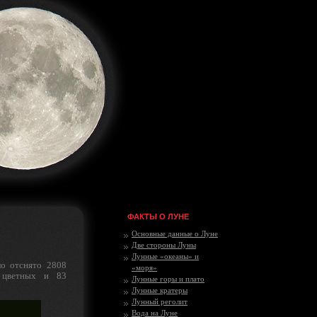
ФАКТЫ О ЛУНЕ
Основные данные о Луне
Две стороны Луны
Лунные «океаны» и
о отснято 2808
«моря»
 цветных и 83
Лунные горы и плато
Лунные кратеры
Лунный реголит
Вода на Луне