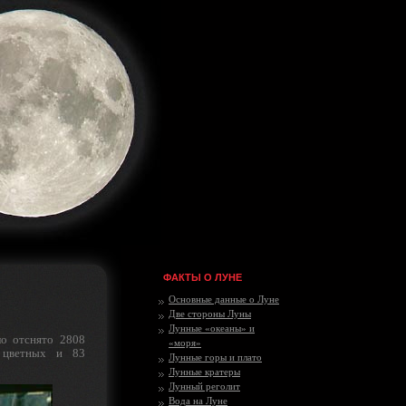
ФАКТЫ О ЛУНЕ
Основные данные о Луне
Две стороны Луны
Лунные «океаны» и
о отснято 2808
«моря»
 цветных и 83
Лунные горы и плато
Лунные кратеры
Лунный реголит
Вода на Луне