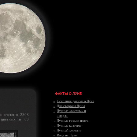
ФАКТЫ О ЛУНЕ
Основные данные о Луне
Две стороны Луны
Лунные «океаны» и
о отснято 2808
«моря»
 цветных и 83
Лунные горы и плато
Лунные кратеры
Лунный реголит
Вода на Луне