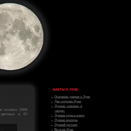
ФАКТЫ О ЛУНЕ
Основные данные о Луне
Две стороны Луны
Лунные «океаны» и
о отснято 2808
«моря»
 цветных и 83
Лунные горы и плато
Лунные кратеры
Лунный реголит
Вода на Луне