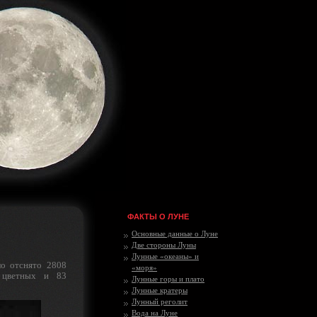
ФАКТЫ О ЛУНЕ
Основные данные о Луне
Две стороны Луны
Лунные «океаны» и
о отснято 2808
«моря»
 цветных и 83
Лунные горы и плато
Лунные кратеры
Лунный реголит
Вода на Луне