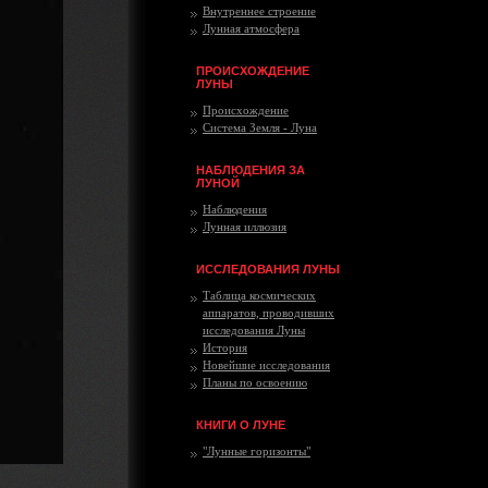
Внутреннее строение
Лунная атмосфера
ПРОИСХОЖДЕНИЕ
ЛУНЫ
Происхождение
Система Земля - Луна
НАБЛЮДЕНИЯ ЗА
ЛУНОЙ
Наблюдения
Лунная иллюзия
ИССЛЕДОВАНИЯ ЛУНЫ
Таблица космических
аппаратов, проводивших
исследования Луны
История
Новейшие исследования
Планы по освоению
КНИГИ О ЛУНЕ
"Лунные горизонты"