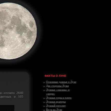
ФАКТЫ О ЛУНЕ
Основные данные о Луне
Две стороны Луны
Лунные «океаны» и
ло отснято 2640
«моря»
 цветных и 105
Лунные горы и плато
Лунные кратеры
Лунный реголит
Вода на Луне