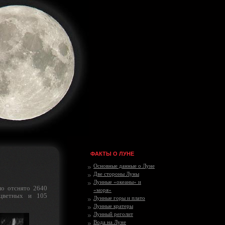
ФАКТЫ О ЛУНЕ
Основные данные о Луне
Две стороны Луны
Лунные «океаны» и
ло отснято 2640
«моря»
 цветных и 105
Лунные горы и плато
Лунные кратеры
Лунный реголит
Вода на Луне