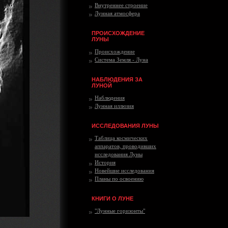
Внутреннее строение
Лунная атмосфера
ПРОИСХОЖДЕНИЕ
ЛУНЫ
Происхождение
Система Земля - Луна
НАБЛЮДЕНИЯ ЗА
ЛУНОЙ
Наблюдения
Лунная иллюзия
ИССЛЕДОВАНИЯ ЛУНЫ
Таблица космических
аппаратов, проводивших
исследования Луны
История
Новейшие исследования
Планы по освоению
КНИГИ О ЛУНЕ
"Лунные горизонты"