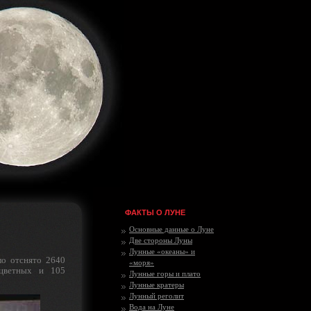
ФАКТЫ О ЛУНЕ
Основные данные о Луне
Две стороны Луны
Лунные «океаны» и
ло отснято 2640
«моря»
 цветных и 105
Лунные горы и плато
Лунные кратеры
Лунный реголит
Вода на Луне