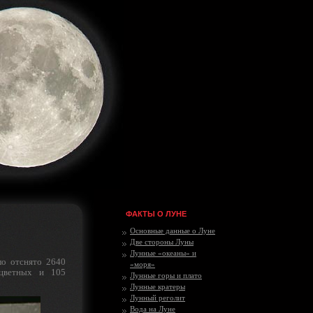
ФАКТЫ О ЛУНЕ
Основные данные о Луне
Две стороны Луны
Лунные «океаны» и
ло отснято 2640
«моря»
 цветных и 105
Лунные горы и плато
Лунные кратеры
Лунный реголит
Вода на Луне