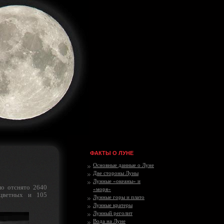
ФАКТЫ О ЛУНЕ
Основные данные о Луне
Две стороны Луны
Лунные «океаны» и
ло отснято 2640
«моря»
 цветных и 105
Лунные горы и плато
Лунные кратеры
Лунный реголит
Вода на Луне