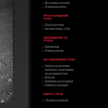
Внутреннее строение
Лунная атмосфера
ПРОИСХОЖДЕНИЕ
ЛУНЫ
Происхождение
Система Земля - Луна
НАБЛЮДЕНИЯ ЗА
ЛУНОЙ
Наблюдения
Лунная иллюзия
ИССЛЕДОВАНИЯ ЛУНЫ
Таблица космических
аппаратов, проводивших
исследования Луны
История
Новейшие исследования
Планы по освоению
КНИГИ О ЛУНЕ
"Лунные горизонты"