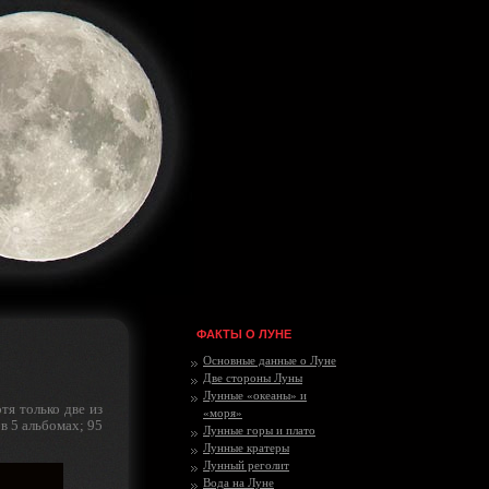
ФАКТЫ О ЛУНЕ
Основные данные о Луне
Две стороны Луны
Лунные «океаны» и
тя только две из
«моря»
в 5 альбомах; 95
Лунные горы и плато
Лунные кратеры
Лунный реголит
Вода на Луне