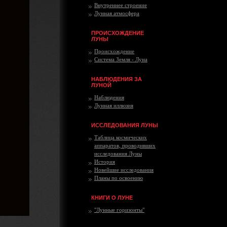
Внутреннее строение
Лунная атмосфера
ПРОИСХОЖДЕНИЕ
ЛУНЫ
Происхождение
Система Земля - Луна
НАБЛЮДЕНИЯ ЗА
ЛУНОЙ
Наблюдения
Лунная иллюзия
ИССЛЕДОВАНИЯ ЛУНЫ
Таблица космических
аппаратов, проводивших
исследования Луны
История
Новейшие исследования
Планы по освоению
КНИГИ О ЛУНЕ
"Лунные горизонты"