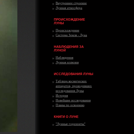
Внутреннее строение
Лунная атмосфера
ПРОИСХОЖДЕНИЕ
ЛУНЫ
Происхождение
Система Земля - Луна
НАБЛЮДЕНИЯ ЗА
ЛУНОЙ
Наблюдения
Лунная иллюзия
ИССЛЕДОВАНИЯ ЛУНЫ
Таблица космических
аппаратов, проводивших
исследования Луны
История
Новейшие исследования
Планы по освоению
КНИГИ О ЛУНЕ
"Лунные горизонты"