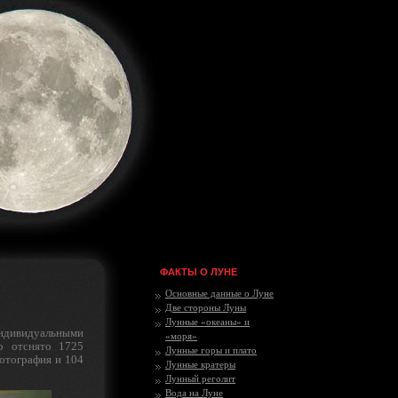
ФАКТЫ О ЛУНЕ
Основные данные о Луне
Две стороны Луны
Лунные «океаны» и
ндивидуальными
«моря»
о отснято 1725
Лунные горы и плато
отография и 104
Лунные кратеры
Лунный реголит
Вода на Луне