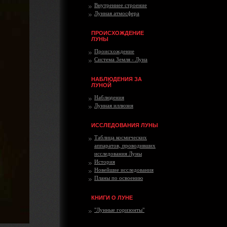
Внутреннее строение
Лунная атмосфера
ПРОИСХОЖДЕНИЕ
ЛУНЫ
Происхождение
Система Земля - Луна
НАБЛЮДЕНИЯ ЗА
ЛУНОЙ
Наблюдения
Лунная иллюзия
ИССЛЕДОВАНИЯ ЛУНЫ
Таблица космических
аппаратов, проводивших
исследования Луны
История
Новейшие исследования
Планы по освоению
КНИГИ О ЛУНЕ
"Лунные горизонты"