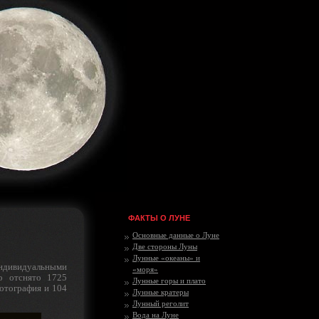
ФАКТЫ О ЛУНЕ
Основные данные о Луне
Две стороны Луны
Лунные «океаны» и
ндивидуальными
«моря»
о отснято 1725
Лунные горы и плато
отография и 104
Лунные кратеры
Лунный реголит
Вода на Луне