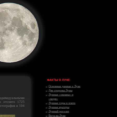
ФАКТЫ О ЛУНЕ
Основные данные о Луне
Две стороны Луны
Лунные «океаны» и
ндивидуальными
«моря»
о отснято 1725
Лунные горы и плато
отография и 104
Лунные кратеры
Лунный реголит
Вода на Луне