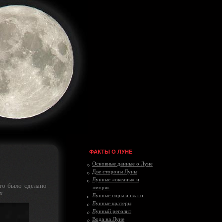
ФАКТЫ О ЛУНЕ
Основные данные о Луне
Две стороны Луны
Лунные «океаны» и
го было сделано
«моря»
х.
Лунные горы и плато
Лунные кратеры
Лунный реголит
Вода на Луне