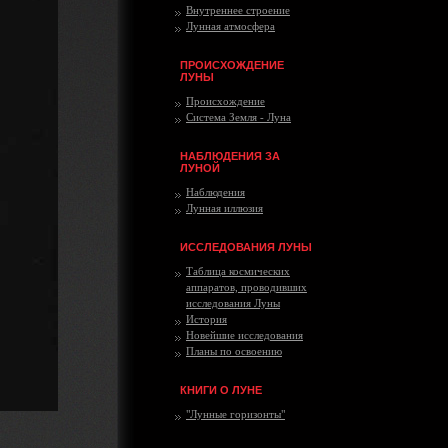
Внутреннее строение
Лунная атмосфера
ПРОИСХОЖДЕНИЕ
ЛУНЫ
Происхождение
Система Земля - Луна
НАБЛЮДЕНИЯ ЗА
ЛУНОЙ
Наблюдения
Лунная иллюзия
ИССЛЕДОВАНИЯ ЛУНЫ
Таблица космических
аппаратов, проводивших
исследования Луны
История
Новейшие исследования
Планы по освоению
КНИГИ О ЛУНЕ
"Лунные горизонты"