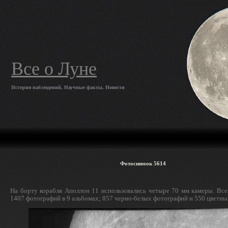
Все о Луне
История наблюдений, Научные факты, Новости
Фотоснимок 5614
На борту корабля Аполлон 11 использовались четыре 70 мм камеры. Все
1407 фотографий в 9 альбомах; 857 черно-белых фотографий и 550 цветны