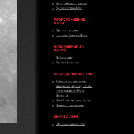
Внутреннее строение
Лунная атмосфера
ПРОИСХОЖДЕНИЕ
ЛУНЫ
Происхождение
Система Земля - Луна
НАБЛЮДЕНИЯ ЗА
ЛУНОЙ
Наблюдения
Лунная иллюзия
ИССЛЕДОВАНИЯ ЛУНЫ
Таблица космических
аппаратов, проводивших
исследования Луны
История
Новейшие исследования
Планы по освоению
КНИГИ О ЛУНЕ
"Лунные горизонты"