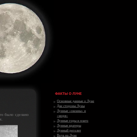
ФАКТЫ О ЛУНЕ
Основные данные о Луне
Две стороны Луны
Лунные «океаны» и
го было сделано
«моря»
х.
Лунные горы и плато
Лунные кратеры
Лунный реголит
Вода на Луне