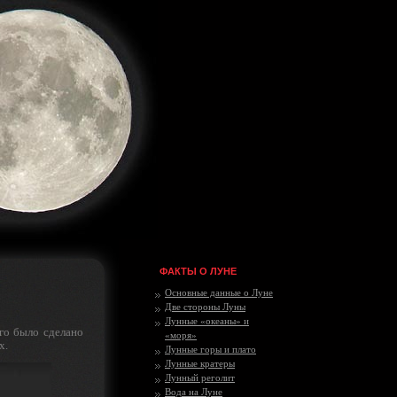
ФАКТЫ О ЛУНЕ
Основные данные о Луне
Две стороны Луны
Лунные «океаны» и
го было сделано
«моря»
х.
Лунные горы и плато
Лунные кратеры
Лунный реголит
Вода на Луне