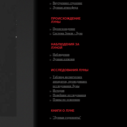
Внутреннее строение
Лунная атмосфера
ПРОИСХОЖДЕНИЕ
ЛУНЫ
Происхождение
Система Земля - Луна
НАБЛЮДЕНИЯ ЗА
ЛУНОЙ
Наблюдения
Лунная иллюзия
ИССЛЕДОВАНИЯ ЛУНЫ
Таблица космических
аппаратов, проводивших
исследования Луны
История
Новейшие исследования
Планы по освоению
КНИГИ О ЛУНЕ
"Лунные горизонты"