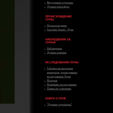
Внутреннее строение
Лунная атмосфера
ПРОИСХОЖДЕНИЕ
ЛУНЫ
Происхождение
Система Земля - Луна
НАБЛЮДЕНИЯ ЗА
ЛУНОЙ
Наблюдения
Лунная иллюзия
ИССЛЕДОВАНИЯ ЛУНЫ
Таблица космических
аппаратов, проводивших
исследования Луны
История
Новейшие исследования
Планы по освоению
КНИГИ О ЛУНЕ
"Лунные горизонты"