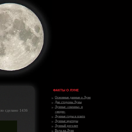
ФАКТЫ О ЛУНЕ
Основные данные о Луне
Две стороны Луны
Лунные «океаны» и
ыло сделано 1436
«моря»
Лунные горы и плато
Лунные кратеры
Лунный реголит
Вода на Луне