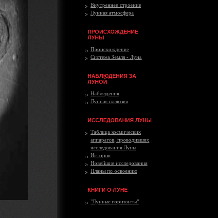
Внутреннее строение
Лунная атмосфера
ПРОИСХОЖДЕНИЕ
ЛУНЫ
Происхождение
Система Земля - Луна
НАБЛЮДЕНИЯ ЗА
ЛУНОЙ
Наблюдения
Лунная иллюзия
ИССЛЕДОВАНИЯ ЛУНЫ
Таблица космических
аппаратов, проводивших
исследования Луны
История
Новейшие исследования
Планы по освоению
КНИГИ О ЛУНЕ
"Лунные горизонты"