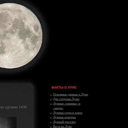
ФАКТЫ О ЛУНЕ
Основные данные о Луне
Две стороны Луны
Лунные «океаны» и
ыло сделано 1436
«моря»
Лунные горы и плато
Лунные кратеры
Лунный реголит
Вода на Луне